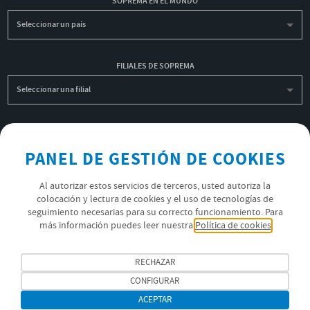
SOPREMA EN EL MUNDO
Seleccionar un país
FILIALES DE SOPREMA
Seleccionar una filial
INSCRIBIRME A LA NEWSLETTER
PANEL DE GESTIÓN DE COOKIES
OK
Al autorizar estos servicios de terceros, usted autoriza la
colocación y lectura de cookies y el uso de tecnologías de
POLÍTICA DE PRIVACIDAD
seguimiento necesarias para su correcto funcionamiento. Para
más información puedes leer nuestra
Política de cookies
ÚNETE AL EQUIPO SOPREMA
SÍGUENOS
RECHAZAR
CONFIGURAR
ACEPTAR