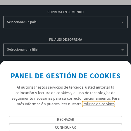
SOPREMA EN EL MUNDO
Seleccionar un país
FILIALES DE SOPREMA
Seleccionar una filial
INSCRIBIRME A LA NEWSLETTER
PANEL DE GESTIÓN DE COOKIES
OK
Al autorizar estos servicios de terceros, usted autoriza la
colocación y lectura de cookies y el uso de tecnologías de
seguimiento necesarias para su correcto funcionamiento. Para
POLÍTICA DE PRIVACIDAD
más información puedes leer nuestra
Política de cookies
ÚNETE AL EQUIPO SOPREMA
RECHAZAR
SÍGUENOS
CONFIGURAR