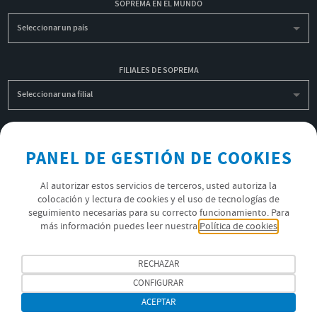
SOPREMA EN EL MUNDO
Seleccionar un país
FILIALES DE SOPREMA
Seleccionar una filial
INSCRIBIRME A LA NEWSLETTER
PANEL DE GESTIÓN DE COOKIES
OK
Al autorizar estos servicios de terceros, usted autoriza la
colocación y lectura de cookies y el uso de tecnologías de
seguimiento necesarias para su correcto funcionamiento. Para
POLÍTICA DE PRIVACIDAD
más información puedes leer nuestra
Política de cookies
ÚNETE AL EQUIPO SOPREMA
RECHAZAR
SÍGUENOS
CONFIGURAR
ACEPTAR