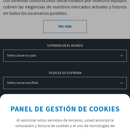
Los sistemas constructivos desarrollados por nuestros equipos
cubren las exigencias de nuestros mercados actuales y futuros
en todos los escenarios posibles.
Ver más
SOPREMA EN EL MUNDO
Seleccionar un país
FILIALES DE SOPREMA
Seleccionar una filial
INSCRIBIRME A LA NEWSLETTER
PANEL DE GESTIÓN DE COOKIES
OK
Al autorizar estos servicios de terceros, usted autoriza la
colocación y lectura de cookies y el uso de tecnologías de