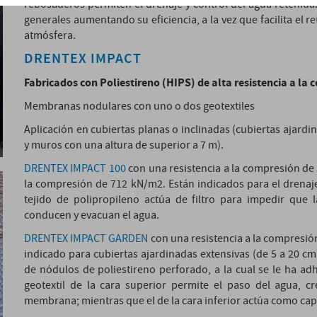
rebosaderos permiten el drenaje y control del agua retenida.
generales aumentando su eficiencia, a la vez que facilita el r
atmósfera.
DRENTEX IMPACT
Fabricados con Poliestireno (HIPS) de alta resistencia a la
Membranas nodulares con uno o dos geotextiles
Aplicación en cubiertas planas o inclinadas (cubiertas ajardi
y muros con una altura de superior a 7 m).
DRENTEX IMPACT 100
con una resistencia a la compresión d
la compresión de 712 kN/m2. Están indicados para el drenaje
tejido de polipropileno actúa de filtro para impedir que 
conducen y evacuan el agua.
DRENTEX IMPACT GARDEN
con una resistencia a la compresió
indicado para cubiertas ajardinadas extensivas (de 5 a 20 
de nódulos de poliestireno perforado, a la cual se le ha ad
geotextil de la cara superior permite el paso del agua, 
membrana; mientras que el de la cara inferior actúa como cap