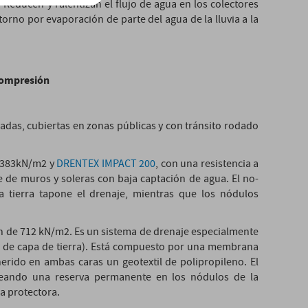
 Reducen y ralentizan el flujo de agua en los colectores
etorno por evaporación de parte del agua de la lluvia a la
 compresión
nadas, cubiertas en zonas públicas y con tránsito rodado
e 383kN/m2 y
DRENTEX IMPACT 200
, con una resistencia a
 de muros y soleras con baja captación de agua. El no-
la tierra tapone el drenaje, mientras que los nódulos
n de 712 kN/m2. Es un sistema de drenaje especialmente
cm de capa de tierra). Está compuesto por una membrana
herido en ambas caras un geotextil de polipropileno. El
creando una reserva permanente en los nódulos de la
a protectora.