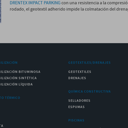
DRENTEX IMPACT PARKING
con una resistencia a la compresió
rodado, el geotextil adherido impide la colmatación del drena
ILIZACIÓN
GEOTEXTILES/DRENAJES
ILIZACIÓN BITUMINOSA
GEOTEXTILES
ILIZACIÓN SINTÉTICA
DRENAJES
ILIZACIÓN LÍQUIDA
QUÍMICA CONSTRUCTIVA
TO TÉRMICO
SELLADORES
ESPUMAS
PISCINAS
TA