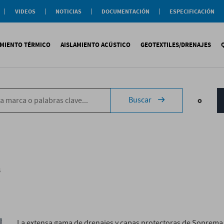
VIDEOS
NOTICIAS
DOCUMENTACIÓN
ESPECIFICACIÓN
Documentación
Actualidad
Soluciones
Comercial
Buenas Practicas
Objeto BIM
AMIENTO TÉRMICO
AISLAMIENTO ACÚSTICO
GEOTEXTILES/DRENAJES
Documentación General
Catálogos Temáticos
Certificaciones
Corporativas
ituminosa
PS
Tecsound®
Geotextiles
Sopremap
Buscar
o
ntética
exlosa
Texfon
Drenajes
Document
quida
IR
Texsilen
Membranas
ermiculita
Bitumen
Complemen
Texsimpact
Fibro-Kustik
Auxiliares
s
La extensa gama de drenajes y capas protectoras de Soprema 