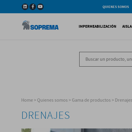
QUIENES SOMOS
Compañia
Gama de productos
IMPERMEABILIZACIÓN
AISL
Soprema en el mundo
Impermeabilización B
X
Impermeabilización Si
T
Impermeabilización Lí
P
V
Home
>
Quienes somos
>
Gama de productos
>
Drenaje
DRENAJES