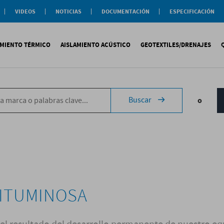
VIDEOS
NOTICIAS
DOCUMENTACIÓN
ESPECIFICACIÓN
Documentación
Actualidad
Soluciones
Comercial
Buenas Practicas
Objeto BIM
AMIENTO TÉRMICO
AISLAMIENTO ACÚSTICO
GEOTEXTILES/DRENAJES
Documentación General
Catálogos Temáticos
Certificaciones
Corporativas
ituminosa
PS
Tecsound®
Geotextiles
Sopremap
Buscar
o
ntética
exlosa
Texfon
Drenajes
Document
quida
IR
Texsilen
Membranas
ermiculita
Bitumen
Complemen
Texsimpact
Fibro-Kustik
Auxiliares
BITUMINOSA