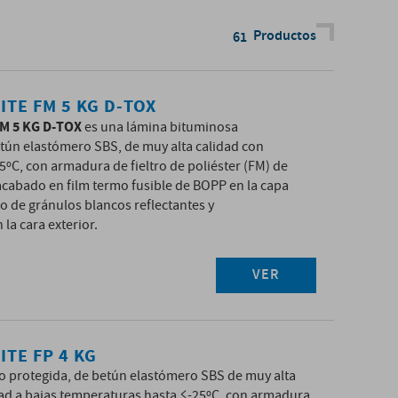
Productos
61
ITE FM 5 KG D-TOX
M 5 KG D-TOX
es una lámina bituminosa
tún elastómero SBS, de muy alta calidad con
25ºC, con armadura de fieltro de poliéster (FM) de
 acabado en film termo fusible de BOPP en la capa
do de gránulos blancos reflectantes y
la cara exterior.
VER
ITE FP 4 KG
o protegida, de betún elastómero SBS de muy alta
idad a bajas temperaturas hasta ≤-25ºC, con armadura