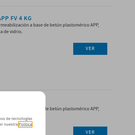
PP FV 4 KG
eabilización a base de betún plastomérico APP,
a de vidrio.
VER
PP FV 3 KG
eabilización a base de betún plastomérico APP,
a de vidrio.
 uso de tecnologías
er nuestra
Política
VER