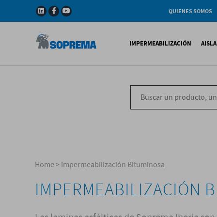
QUIENES SOMOS
Compañia
Gama de productos
IMPERMEABILIZACIÓN
AISL
Soprema en el mundo
Impermeabilización B
X
Impermeabilización Si
T
Impermeabilización Lí
P
V
Home
>
Impermeabilización Bituminosa
IMPERMEABILIZACIÓN 