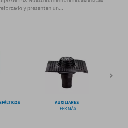
quipo de I+D. Nuestras membranas asfálticas
 reforzado y presentan un...
SFÁLTICOS
AUXILIARES
LEER MÁS