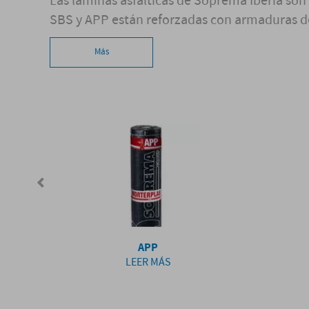
Las laminas asfálticas de Soprema Iberia son
SBS y APP están reforzadas con armaduras de fi
Más
APP
LEER MÁS