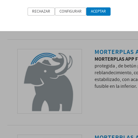
RECHAZAR
CONFIGURAR
ACEPTAR
MORTERPLAS A
MORTERPLAS APP F
protegida , de betún
reblandecimiento, co
estabilizado, con aca
fusible en la inferior.
MORTERPLAS A