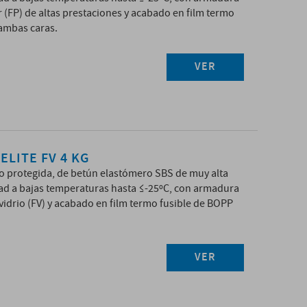
er (FP) de altas prestaciones y acabado en film termo
ambas caras.
VER
ELITE FV 4 KG
o protegida, de betún elastómero SBS de muy alta
idad a bajas temperaturas hasta ≤-25ºC, con armadura
e vidrio (FV) y acabado en film termo fusible de BOPP
VER