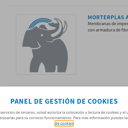
MORTERPLAS A
Membranas de imperm
con armadura de fibr
MORTERPLAS A
PANEL DE GESTIÓN DE COOKIES
Membranas de imperm
con armadura de fibr
 servicios de terceros, usted autoriza la colocación y lectura de cookies y el
ecesarias para su correcto funcionamiento. Para más información puedes le
de cookies