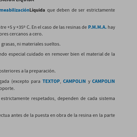
meabilización
Líquida
que deben de ser estrictamente
P.M.M.A.
tre +5 y +35º C. En el caso de las resinas de
hay
ores cercanos a cero.
i grasas, ni materiales sueltos.
ndo especial cuidado en remover bien el material de la
posteriores a la preparación.
TEXTOP
CAMPOLIN
CAMPOLIN
ligada (excepto para
,
y
oporte.
 estrictamente respetados, dependen de cada sistema
ectua antes de la puesta en obra de la resina en la parte