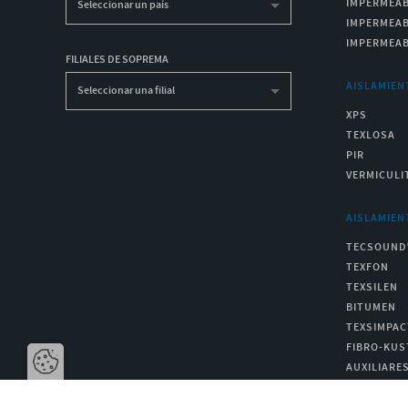
IMPERMEAB
Seleccionar un país
IMPERMEAB
IMPERMEAB
FILIALES DE SOPREMA
AISLAMIEN
Seleccionar una filial
XPS
TEXLOSA
PIR
VERMICULI
AISLAMIEN
TECSOUND
TEXFON
TEXSILEN
BITUMEN
TEXSIMPAC
FIBRO-KUS
AUXILIARE
Abre la barra di gestione dei cookie