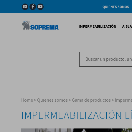
QUIENES SOMOS
Compañia
Gama de productos
IMPERMEABILIZACIÓN
AISL
Soprema en el mundo
Impermeabilización B
X
Impermeabilización Si
T
Impermeabilización Lí
P
V
Home
>
Quienes somos
>
Gama de productos
>
Impermea
IMPERMEABILIZACIÓN L