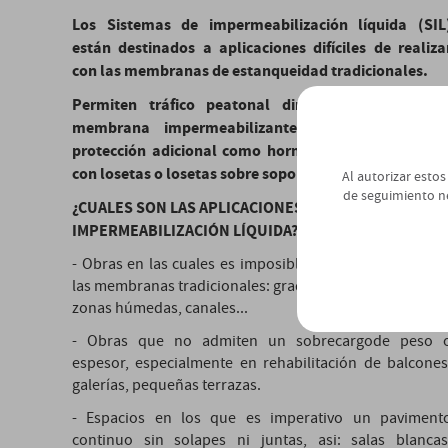
Los Sistemas de impermeabilización líquida (SIL
están destinados a aplicaciones difíciles de realiza
con las membranas de estanqueidad tradicionales.
Permiten tráfico peatonal directamente sobre l
membrana impermeabilizante, sin necesidad d
protección adicional como hormigón, pavimentació
con losetas o losetas sobre soportes.
Al autorizar estos
de seguimiento n
¿CUALES SON LAS APLICACIONES DE LOS SISTEMAS D
IMPERMEABILIZACIÓN LÍQUIDA?
- Obras en las cuales es imposible impermeabilizar co
las membranas tradicionales: gradas, pasillos, escaleras
zonas húmedas, canales...
- Obras que no admiten un sobrecargode peso 
espesor, especialmente en rehabilitación de balcones
galerías, pequeñas terrazas.
- Espacios en los que es imperativo un paviment
continuo sin solapes ni juntas, asi: salas blancas