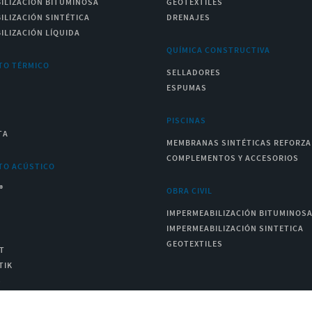
ILIZACIÓN BITUMINOSA
GEOTEXTILES
ILIZACIÓN SINTÉTICA
DRENAJES
ILIZACIÓN LÍQUIDA
QUÍMICA CONSTRUCTIVA
TO TÉRMICO
SELLADORES
ESPUMAS
PISCINAS
TA
MEMBRANAS SINTÉTICAS REFORZ
COMPLEMENTOS Y ACCESORIOS
TO ACÚSTICO
®
OBRA CIVIL
IMPERMEABILIZACIÓN BITUMINOS
IMPERMEABILIZACIÓN SINTETICA
GEOTEXTILES
T
TIK
S