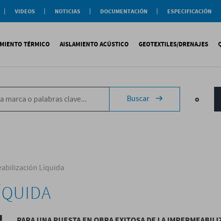
VIDEOS
NOTICIAS
DOCUMENTACIÓN
ESPECIFICACIÓN
Documentación
Actualidad
Soluciones
Comercial
Buenas Practicas
Objeto BIM
AMIENTO TÉRMICO
AISLAMIENTO ACÚSTICO
GEOTEXTILES/DRENAJES
Documentación General
Catálogos Temáticos
Certificaciones
Corporativas
ituminosa
PS
Tecsound®
Geotextiles
Sopremap
Buscar
o
ntética
exlosa
Texfon
Drenajes
Document
quida
IR
Texsilen
Membranas
ermiculita
Bitumen
Complemen
Texsimpact
Fibro-Kustik
Auxiliares
bilización Líquida
ÍQUIDA
PARA UNA PUESTA EN OBRA EXITOSA DE LA IMPERMEABILI