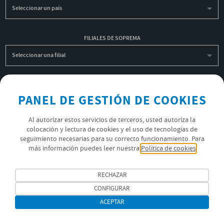
Seleccionar un país
FILIALES DE SOPREMA
Seleccionar una filial
INSCRIBIRME A LA NEWSLETTER
PANEL DE GESTIÓN DE COOKIES
OK
Al autorizar estos servicios de terceros, usted autoriza la
colocación y lectura de cookies y el uso de tecnologías de
seguimiento necesarias para su correcto funcionamiento. Para
POLÍTICA DE PRIVACIDAD
más información puedes leer nuestra
Política de cookies
ÚNETE AL EQUIPO SOPREMA
RECHAZAR
SÍGUENOS
CONFIGURAR
ACEPTAR