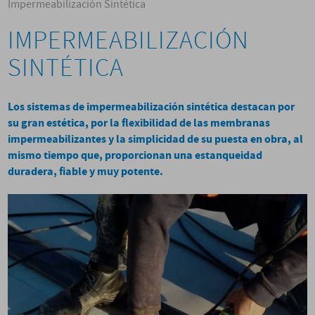
Impermeabilización Sintética
IMPERMEABILIZACIÓN
SINTÉTICA
Los sistemas de impermeabilización sintética destacan por
su gran estética, por la flexibilidad de las membranas
impermeabilizantes y la simplicidad de su puesta en obra, al
mismo tiempo que, proporcionan una estanqueidad
duradera, fiable y muy potente.