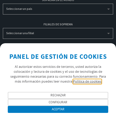
SOPREMA EN EL MUNDO
Seleccionar un país
FILIALES DE SOPREMA
Seleccionar una filial
INSCRIBIRME A LA NEWSLETTER
PANEL DE GESTIÓN DE COOKIES
OK
Al autorizar estos servicios de terceros, usted autoriza la
colocación y lectura de cookies y el uso de tecnologías de
seguimiento necesarias para su correcto funcionamiento. Para
POLÍTICA DE PRIVACIDAD
más información puedes leer nuestra
Política de cookies
ÚNETE AL EQUIPO SOPREMA
RECHAZAR
SÍGUENOS
CONFIGURAR
ACEPTAR