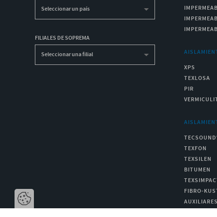
IMPERMEAB
Seleccionar un país
IMPERMEAB
IMPERMEAB
FILIALES DE SOPREMA
AISLAMIEN
Seleccionar una filial
XPS
TEXLOSA
PIR
VERMICULI
AISLAMIEN
TECSOUND
TEXFON
TEXSILEN
BITUMEN
TEXSIMPAC
FIBRO-KUS
AUXILIARE
Abre la barra di gestione dei cookie