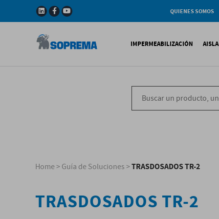
QUIENES SOMOS
Compañia
Gama de productos
IMPERMEABILIZACIÓN
AISL
Soprema en el mundo
Impermeabilización B
X
Impermeabilización Si
T
Impermeabilización Lí
P
V
TRASDOSADOS TR-2
Home
>
Guía de Soluciones
>
TRASDOSADOS TR-2