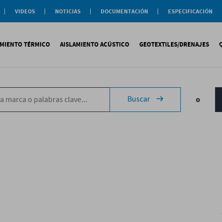
VIDEOS
NOTICIAS
DOCUMENTACIÓN
ESPECIFICACIÓN
Documentación
Actualidad
Soluciones
Comercial
Buenas Practicas
Objeto BIM
AMIENTO TÉRMICO
AISLAMIENTO ACÚSTICO
GEOTEXTILES/DRENAJES
Documentación General
Catálogos Temáticos
Certificaciones
Corporativas
ituminosa
PS
Tecsound®
Geotextiles
Sopremap
Buscar
o
ntética
exlosa
Texfon
Drenajes
Document
quida
IR
Texsilen
Membranas
ermiculita
Bitumen
Complemen
Texsimpact
Fibro-Kustik
Auxiliares