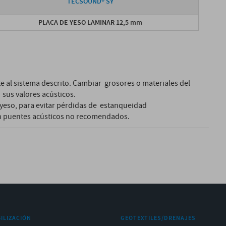
TECSOUND® SY
PLACA DE YESO LAMINAR 12,5 mm
 al sistema descrito. Cambiar grosores o materiales del
sus valores acústicos.
e yeso, para evitar pérdidas de estanqueidad
son puentes acústicos no recomendados.
ILIZACIÓN
GEOTEXTILES/DRENAJES