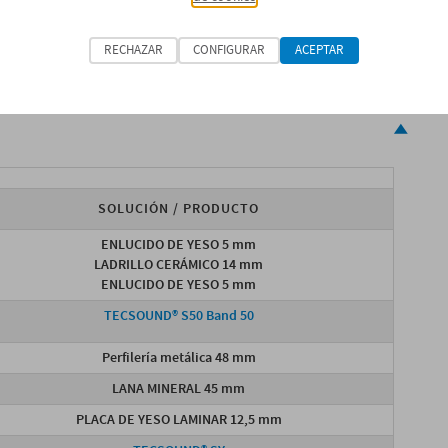
RECHAZAR
CONFIGURAR
ACEPTAR
SOLUCIÓN / PRODUCTO
ENLUCIDO DE YESO 5 mm
LADRILLO CERÁMICO 14 mm
ENLUCIDO DE YESO 5 mm
TECSOUND® S50 Band 50
Perfilería metálica 48 mm
LANA MINERAL 45 mm
PLACA DE YESO LAMINAR 12,5 mm