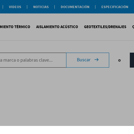
VIDEOS
NOTICIAS
DOCUMENTACIÓN
ESPECIFICACIÓN
Documentación
Actualidad
Soluciones
Comercial
Buenas Practicas
Objeto BIM
AMIENTO TÉRMICO
AISLAMIENTO ACÚSTICO
GEOTEXTILES/DRENAJES
Documentación General
Catálogos Temáticos
Certificaciones
Corporativas
ituminosa
PS
Tecsound®
Geotextiles
Sopremap
Buscar
o
ntética
exlosa
Texfon
Drenajes
Document
quida
IR
Texsilen
Membranas
ermiculita
Bitumen
Complemen
Texsimpact
Fibro-Kustik
Auxiliares