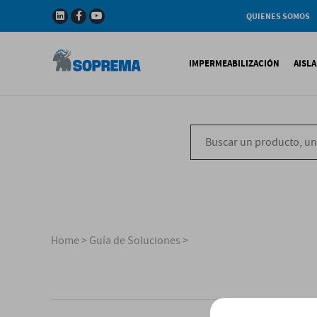
QUIENES SOMOS
Compañia
Gama de productos
IMPERMEABILIZACIÓN
AISL
Soprema en el mundo
Impermeabilización B
X
Impermeabilización Si
T
Impermeabilización Lí
P
V
Home
>
Guía de Soluciones
>