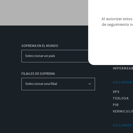
Al autorizar estos
de seguimiento n
SOPREMA EN EL MUNDO
IMPERMEAB
IMPERMEAB
Seleccionar un país
IMPERMEAB
IMPERMEAB
FILIALES DE SOPREMA
AISLAMIEN
Seleccionar una filial
XPS
TEXLOSA
PIR
VERMICULI
AISLAMIEN