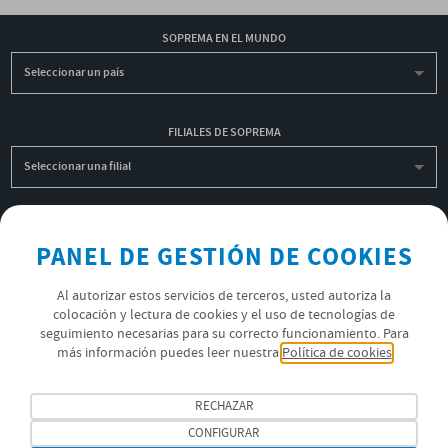
SOPREMA EN EL MUNDO
Seleccionar un país
FILIALES DE SOPREMA
Seleccionar una filial
INSCRIBIRME A LA NEWSLETTER
PANEL DE GESTIÓN DE COOKIES
OK
Al autorizar estos servicios de terceros, usted autoriza la
colocación y lectura de cookies y el uso de tecnologías de
seguimiento necesarias para su correcto funcionamiento. Para
POLÍTICA DE PRIVACIDAD
más información puedes leer nuestra
Política de cookies
ÚNETE AL EQUIPO SOPREMA
RECHAZAR
SÍGUENOS
CONFIGURAR