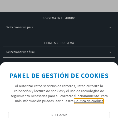
SOPREMA EN EL MUNDO
Seleccionar un país
FILIALES DE SOPREMA
Seleccionar una filial
INSCRIBIRME A LA NEWSLETTER
PANEL DE GESTIÓN DE COOKIES
OK
Al autorizar estos servicios de terceros, usted autoriza la
colocación y lectura de cookies y el uso de tecnologías de
seguimiento necesarias para su correcto funcionamiento. Para
POLÍTICA DE PRIVACIDAD
más información puedes leer nuestra
Política de cookies
ÚNETE AL EQUIPO SOPREMA
RECHAZAR
SÍGUENOS