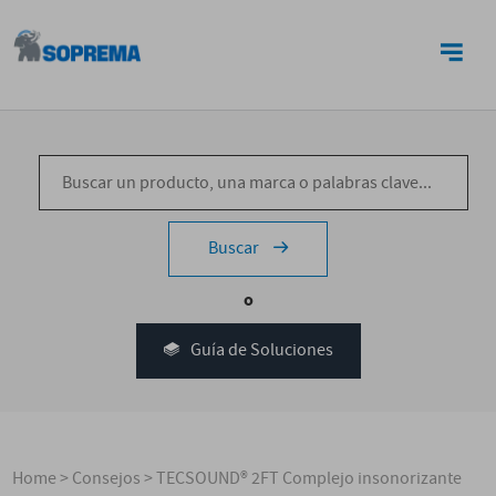
CONTACTO
Buscar
o
Guía de Soluciones
Home
>
Consejos
>
TECSOUND® 2FT Complejo insonorizante