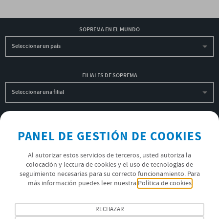
SOPREMA EN EL MUNDO
Seleccionar un país
FILIALES DE SOPREMA
Seleccionar una filial
INSCRIBIRME A LA NEWSLETTER
PANEL DE GESTIÓN DE COOKIES
OK
Al autorizar estos servicios de terceros, usted autoriza la
colocación y lectura de cookies y el uso de tecnologías de
seguimiento necesarias para su correcto funcionamiento. Para
POLÍTICA DE PRIVACIDAD
más información puedes leer nuestra
Política de cookies
ÚNETE AL EQUIPO SOPREMA
RECHAZAR
SÍGUENOS