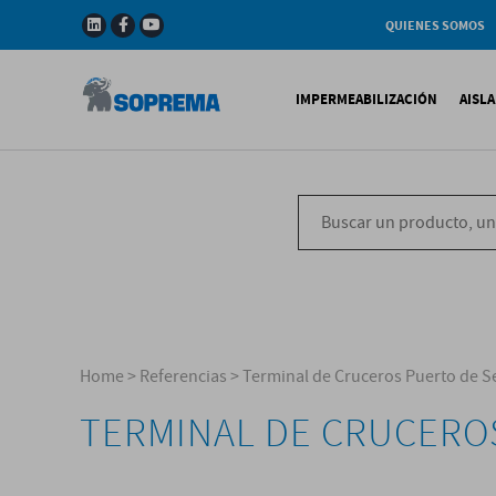
QUIENES SOMOS
Compañia
Gama de productos
IMPERMEABILIZACIÓN
AISL
Soprema en el mundo
Impermeabilización B
X
Impermeabilización Si
T
Impermeabilización Lí
P
V
Home
>
Referencias
>
Terminal de Cruceros Puerto de Se
TERMINAL DE CRUCEROS