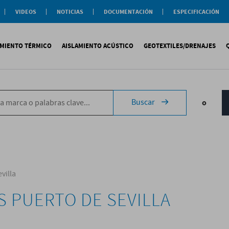
VIDEOS
NOTICIAS
DOCUMENTACIÓN
ESPECIFICACIÓN
Documentación
Actualidad
Soluciones
Comercial
Buenas Practicas
Objeto BIM
AMIENTO TÉRMICO
AISLAMIENTO ACÚSTICO
GEOTEXTILES/DRENAJES
Documentación General
Catálogos Temáticos
Certificaciones
Corporativas
ituminosa
PS
Tecsound®
Geotextiles
Sopremap
Buscar
o
ntética
exlosa
Texfon
Drenajes
Document
quida
IR
Texsilen
Membranas
ermiculita
Bitumen
Complemen
Texsimpact
Fibro-Kustik
Auxiliares
villa
 PUERTO DE SEVILLA