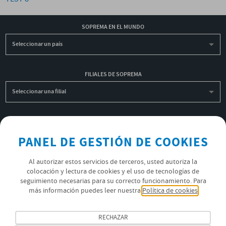
SOPREMA EN EL MUNDO
Seleccionar un país
FILIALES DE SOPREMA
Seleccionar una filial
INSCRIBIRME A LA NEWSLETTER
PANEL DE GESTIÓN DE COOKIES
OK
Al autorizar estos servicios de terceros, usted autoriza la
colocación y lectura de cookies y el uso de tecnologías de
POLÍTICA DE PRIVACIDAD
seguimiento necesarias para su correcto funcionamiento. Para
más información puedes leer nuestra
Política de cookies
ÚNETE AL EQUIPO SOPREMA
SÍGUENOS
RECHAZAR