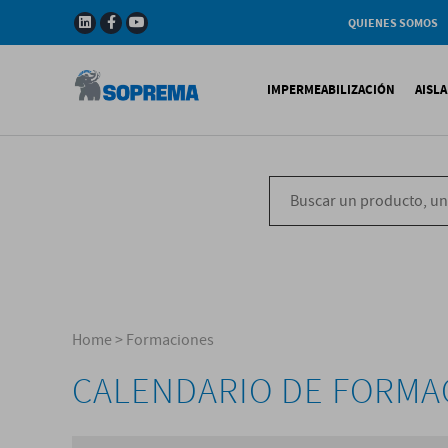
QUIENES SOMOS
Compañia
Gama de productos
IMPERMEABILIZACIÓN
AISL
Soprema en el mundo
Impermeabilización B
X
Impermeabilización Si
T
Impermeabilización Lí
P
V
Home
>
Formaciones
CALENDARIO DE FORMA