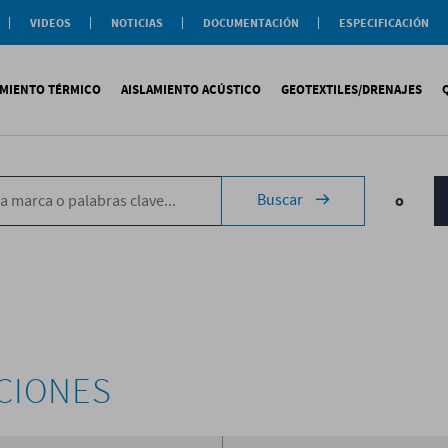
VIDEOS
NOTICIAS
DOCUMENTACIÓN
ESPECIFICACIÓN
Documentación
Actualidad
Soluciones
Comercial
Buenas Practicas
Objeto BIM
AMIENTO TÉRMICO
AISLAMIENTO ACÚSTICO
GEOTEXTILES/DRENAJES
Documentación General
Catálogos Temáticos
Certificaciones
Corporativas
ituminosa
PS
Tecsound®
Geotextiles
Sopremap
Buscar
o
ntética
exlosa
Texfon
Drenajes
Document
quida
IR
Texsilen
Membranas
ermiculita
Bitumen
Complemen
Texsimpact
Fibro-Kustik
Auxiliares
CIONES