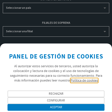
Seleccionar un país
FILIALES DE SOPREMA
Seleccionar una filial
INSCRIBIRME A LA NEWSLETTER
PANEL DE GESTIÓN DE COOKIES
OK
Al autorizar estos servicios de terceros, usted autoriza la
colocación y lectura de cookies y el uso de tecnologías de
POLÍTICA DE PRIVACIDAD
seguimiento necesarias para su correcto funcionamiento. Para
más información puedes leer nuestra
Política de cookies
ÚNETE AL EQUIPO SOPREMA
SÍGUENOS
RECHAZAR
CONFIGURAR
ACEPTAR