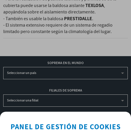
TEXLOSA
cubierta puede usarse la baldosa aislante
,
apoyándola sobre el aislamiento directamente.
PRESTIDALLE
- También es usable la baldosa
.
- El sistema extensivo requiere de un sistema de regadío
limitado pero constante según la climatología del lugar.
SOPREMA EN EL MUNDO
Seleccionar un país
FILIALES DE SOPREMA
Seleccionar una filial
INSCRIBIRME A LA NEWSLETTER
PANEL DE GESTIÓN DE COOKIES
OK