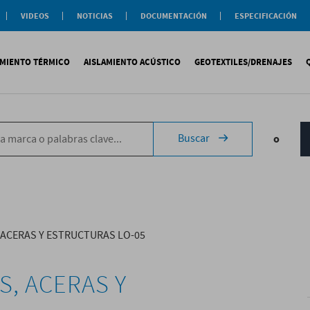
VIDEOS
NOTICIAS
DOCUMENTACIÓN
ESPECIFICACIÓN
Documentación
Actualidad
Soluciones
Comercial
Buenas Practicas
Objeto BIM
AMIENTO TÉRMICO
AISLAMIENTO ACÚSTICO
GEOTEXTILES/DRENAJES
Documentación General
Catálogos Temáticos
Certificaciones
Corporativas
ituminosa
PS
Tecsound®
Geotextiles
Sopremap
Buscar
o
ntética
exlosa
Texfon
Drenajes
Document
quida
IR
Texsilen
Membranas
ermiculita
Bitumen
Complemen
Texsimpact
Fibro-Kustik
Auxiliares
 ACERAS Y ESTRUCTURAS LO-05
S, ACERAS Y