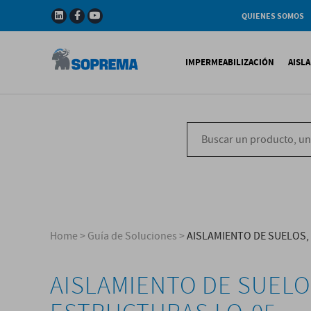
QUIENES SOMOS
Compañia
Gama de productos
IMPERMEABILIZACIÓN
AISL
Soprema en el mundo
Impermeabilización B
X
Impermeabilización Si
T
Impermeabilización Lí
P
V
Home
>
Guía de Soluciones
>
AISLAMIENTO DE SUELOS,
AISLAMIENTO DE SUELO