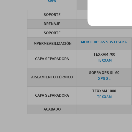
CAPA
SISTEMA BÁSICO
SOPORTE
DRENAJE
SOPORTE
MORTERPLAS SBS FP 4 KG
IMPERMEABILIZACIÓN
TEXXAM 700
CAPA SEPARADORA
TEXXAM
SOPRA XPS SL 60
AISLAMIENTO TÉRMICO
XPS SL
TEXXAM 1000
CAPA SEPARADORA
TEXXAM
ACABADO