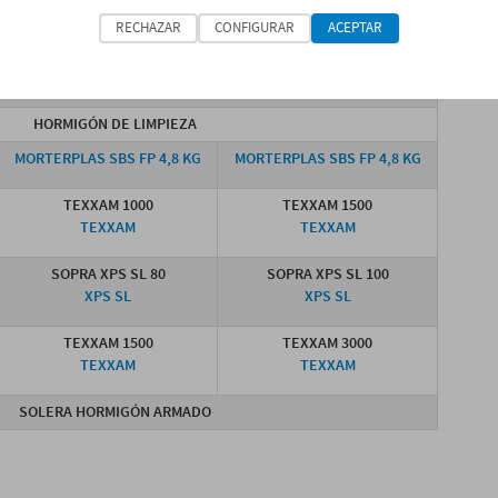
SISTEMA ÓPTIMO
SISTEMA REFORZADO
RECHAZAR
CONFIGURAR
ACEPTAR
COMPACTADO DE TIERRAS
DRENAJE CON GRAVAS
HORMIGÓN DE LIMPIEZA
MORTERPLAS SBS FP 4,8 KG
MORTERPLAS SBS FP 4,8 KG
TEXXAM 1000
TEXXAM 1500
TEXXAM
TEXXAM
SOPRA XPS SL 80
SOPRA XPS SL 100
XPS SL
XPS SL
TEXXAM 1500
TEXXAM 3000
TEXXAM
TEXXAM
SOLERA HORMIGÓN ARMADO