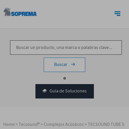
CONTACTO
Buscar
o
Guía de Soluciones
Home
>
Tecsound®
>
Complejos Acústicos
>
TECSOUND TUBE S