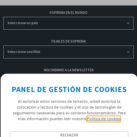
SOPREMA EN EL MUNDO
Seleccionar un país
FILIALES DE SOPREMA
Seleccionar una filial
INSCRIBIRME A LA NEWSLETTER
OK
PANEL DE GESTIÓN DE COOKIES
Al autorizar estos servicios de terceros, usted autoriza la
POLÍTICA DE PRIVACIDAD
colocación y lectura de cookies y el uso de tecnologías de
ÚNETE AL EQUIPO SOPREMA
seguimiento necesarias para su correcto funcionamiento. Para
más información puedes leer nuestra
Política de cookies
SÍGUENOS
RECHAZAR