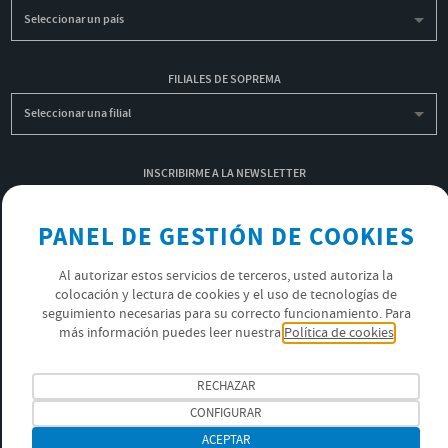
Seleccionar un país
FILIALES DE SOPREMA
Seleccionar una filial
INSCRIBIRME A LA NEWSLETTER
OK
PANEL DE GESTIÓN DE COOKIES
Al autorizar estos servicios de terceros, usted autoriza la
POLÍTICA DE PRIVACIDAD
colocación y lectura de cookies y el uso de tecnologías de
ÚNETE AL EQUIPO SOPREMA
seguimiento necesarias para su correcto funcionamiento. Para
más información puedes leer nuestra
Política de cookies
SÍGUENOS
RECHAZAR
CONFIGURAR
ACEPTAR