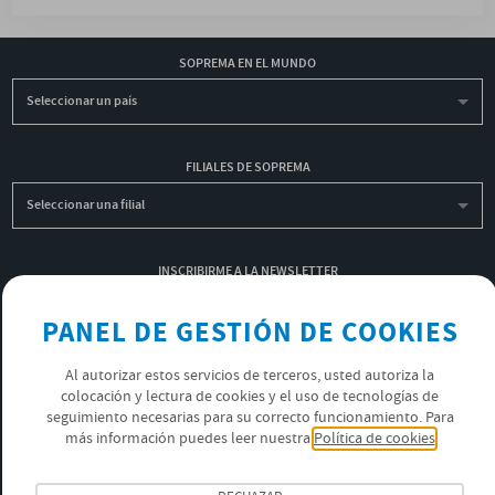
SOPREMA EN EL MUNDO
Seleccionar un país
FILIALES DE SOPREMA
Seleccionar una filial
INSCRIBIRME A LA NEWSLETTER
OK
PANEL DE GESTIÓN DE COOKIES
Al autorizar estos servicios de terceros, usted autoriza la
colocación y lectura de cookies y el uso de tecnologías de
POLÍTICA DE PRIVACIDAD
seguimiento necesarias para su correcto funcionamiento. Para
ÚNETE AL EQUIPO SOPREMA
más información puedes leer nuestra
Política de cookies
SÍGUENOS