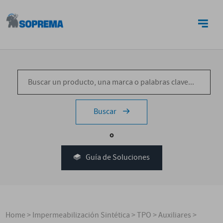
CONTACTO
Buscar
o
Guía de Soluciones
Home
>
Impermeabilización Sintética
>
TPO
>
Auxiliares
>