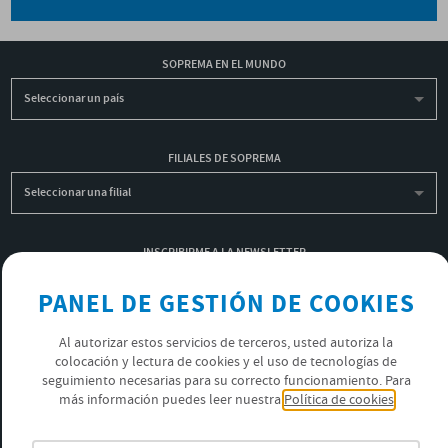
SOPREMA EN EL MUNDO
Seleccionar un país
FILIALES DE SOPREMA
Seleccionar una filial
INSCRIBIRME A LA NEWSLETTER
OK
PANEL DE GESTIÓN DE COOKIES
Al autorizar estos servicios de terceros, usted autoriza la
colocación y lectura de cookies y el uso de tecnologías de
POLÍTICA DE PRIVACIDAD
seguimiento necesarias para su correcto funcionamiento. Para
ÚNETE AL EQUIPO SOPREMA
más información puedes leer nuestra
Política de cookies
SÍGUENOS