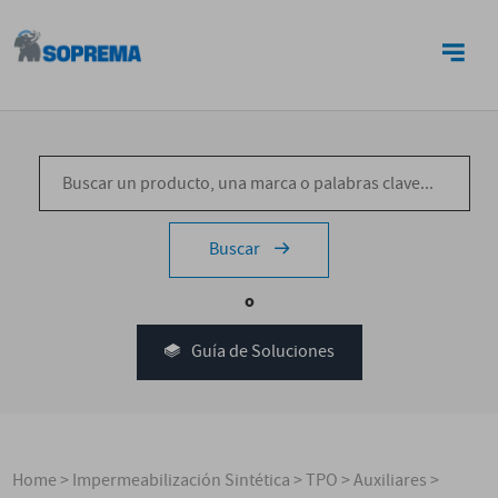
CONTACTO
Buscar
o
Guía de Soluciones
Home
>
Impermeabilización Sintética
>
TPO
>
Auxiliares
>