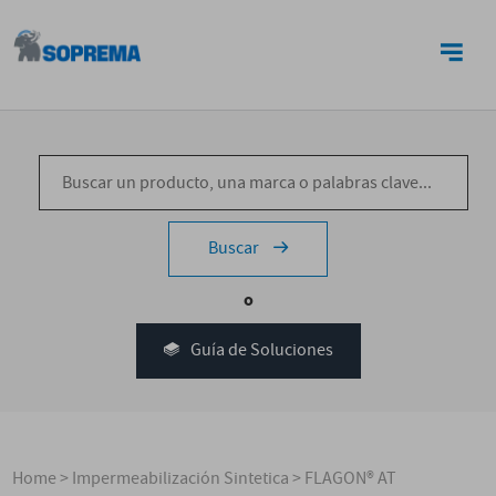
CONTACTO
Buscar
o
Guía de Soluciones
Home
>
Impermeabilización Sintetica
>
FLAGON® AT