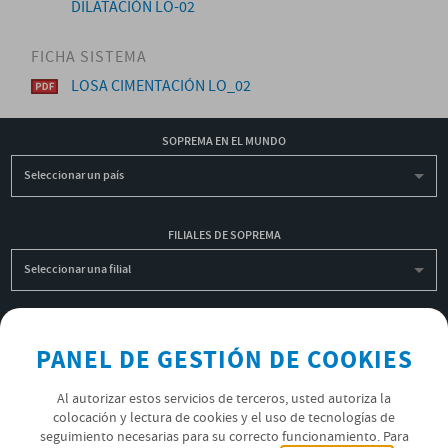
DILATACIÓN LO-02
FICHA SISTEMA
LOSA CIMENTACIÓN LO_02
SOPREMA EN EL MUNDO
Seleccionar un país
FILIALES DE SOPREMA
Seleccionar una filial
INSCRIBIRME A LA NEWSLETTER
PANEL DE GESTIÓN DE COOKIES
OK
Al autorizar estos servicios de terceros, usted autoriza la
colocación y lectura de cookies y el uso de tecnologías de
seguimiento necesarias para su correcto funcionamiento. Para
POLÍTICA DE PRIVACIDAD