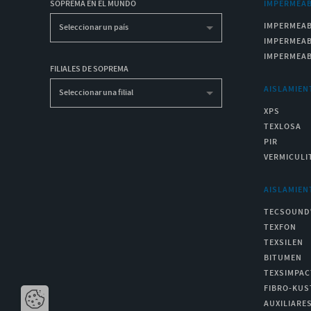
SOPREMA EN EL MUNDO
IMPERMEAB
IMPERMEAB
Seleccionar un país
IMPERMEAB
IMPERMEAB
FILIALES DE SOPREMA
AISLAMIEN
Seleccionar una filial
XPS
TEXLOSA
PIR
VERMICULI
AISLAMIEN
TECSOUND
TEXFON
TEXSILEN
BITUMEN
TEXSIMPAC
FIBRO-KUS
AUXILIARE