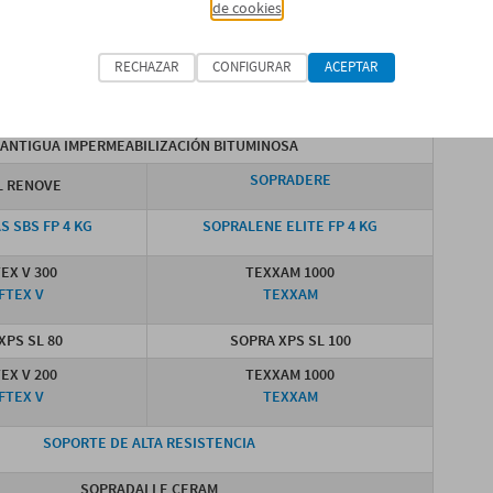
de cookies
ZACIÓN BITUMINOSA RE-01-03_LAM.1
RECHAZAR
CONFIGURAR
ACEPTAR
A ÓPTIMO
SISTEMA REFORZADO
ANTIGUA IMPERMEABILIZACIÓN BITUMINOSA
SOPRADERE
L RENOVE
 SBS FP 4 KG
SOPRALENE ELITE FP 4 KG
EX V 300
TEXXAM 1000
FTEX V
TEXXAM
XPS SL 80
SOPRA XPS SL 100
EX V 200
TEXXAM 1000
FTEX V
TEXXAM
SOPORTE DE ALTA RESISTENCIA
SOPRADALLE CERAM