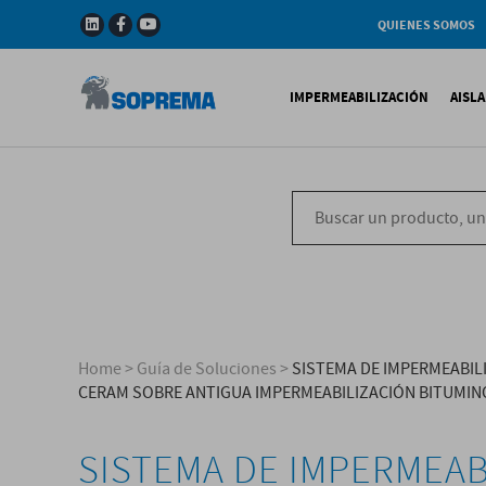
QUIENES SOMOS
Compañia
Gama de productos
IMPERMEABILIZACIÓN
AISL
Soprema en el mundo
Impermeabilización B
X
Impermeabilización Si
T
Impermeabilización Lí
P
V
Home
>
Guía de Soluciones
>
SISTEMA DE IMPERMEABIL
CERAM SOBRE ANTIGUA IMPERMEABILIZACIÓN BITUMI
SISTEMA DE IMPERMEAB