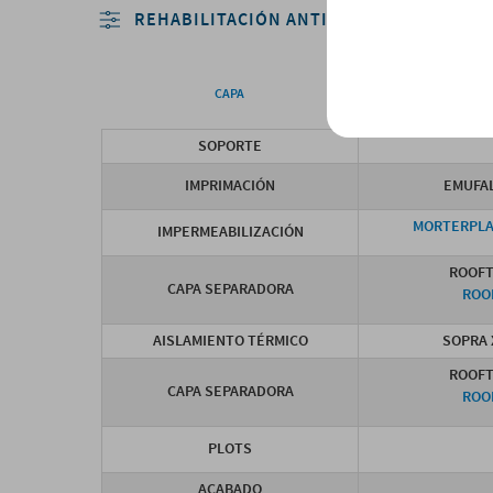
REHABILITACIÓN ANTIGUA IMPERMEABILI
CAPA
SISTEM
SOPORTE
IMPRIMACIÓN
EMUFA
MORTERPLAS
IMPERMEABILIZACIÓN
ROOFT
CAPA SEPARADORA
ROO
AISLAMIENTO TÉRMICO
SOPRA 
ROOFT
CAPA SEPARADORA
ROO
PLOTS
ACABADO