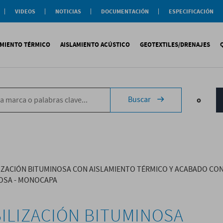
VIDEOS
NOTICIAS
DOCUMENTACIÓN
ESPECIFICACIÓN
Documentación
Actualidad
Soluciones
Comercial
Buenas Practicas
Objeto BIM
AMIENTO TÉRMICO
AISLAMIENTO ACÚSTICO
GEOTEXTILES/DRENAJES
Documentación General
Catálogos Temáticos
Certificaciones
Corporativas
ituminosa
PS
Tecsound®
Geotextiles
Sopremap
Buscar
o
ntética
exlosa
Texfon
Drenajes
Document
quida
IR
Texsilen
Membranas
ermiculita
Bitumen
Complemen
Texsimpact
Fibro-Kustik
Auxiliares
IZACIÓN BITUMINOSA CON AISLAMIENTO TÉRMICO Y ACABADO CO
NOSA - MONOCAPA
ILIZACIÓN BITUMINOSA